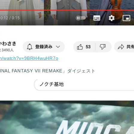
com/watch?v=9BRH4wuHR7o
e FINAL FANTASY VII REMAKE」ダイジェスト