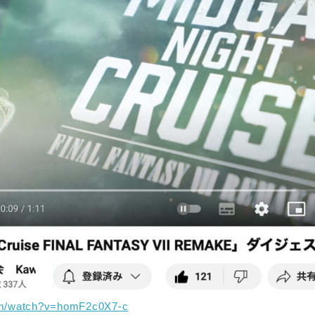
om/watch?v=homF2c0X7-c