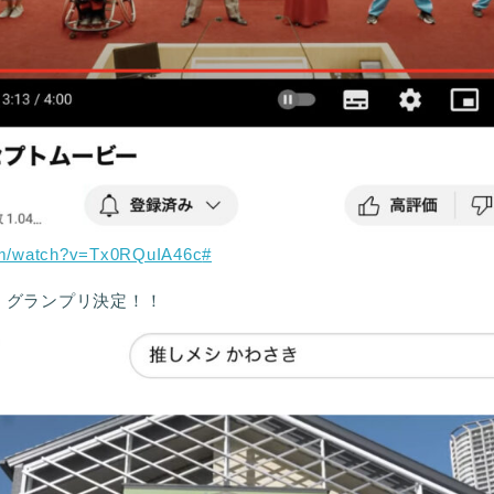
om/watch?v=Tx0RQuIA46c
#
3 グランプリ決定！！