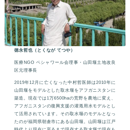
徳永哲也（とくなが てつや）
医療NGO ペシャワール会理事・山田堰土地改良
区元理事長
2019年12月に亡くなった中村哲医師は2010年に
山田堰をモデルとした取水堰をアフガニスタンに
築造。現在では1万6500haの荒野を農地に変え、
アフガニスタンの復興支援の灌漑用水モデルとし
て活用されています。その取水堰のモデルとなっ
たのが福岡県朝倉市にある山田堰。山田堰は江戸
時代より現在に至るまで現存する取水堰で現在も