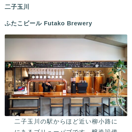
二子玉川
ふたこビール Futako Brewery
⼆⼦⽟川の駅からほど近い柳⼩路に