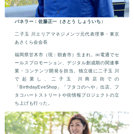
パネラー：佐藤正一（さとう しょういち
）
二子玉 川エリアマネジメンツ元代表理事・東京
あさくら会会長
福岡県甘木市（現：朝倉市）生まれ。㈱電通でセ
ールスプロモーション、デジタル創成期の関連事
業・コンテンツ開発を担当。独立後に二子玉 川
で起業し、二子玉 川商店街での
「BirthdayEveShop」「フタコのへや」出店、フ
タコハートストリートや街情報プロジェクトの立
ち上げも行った。